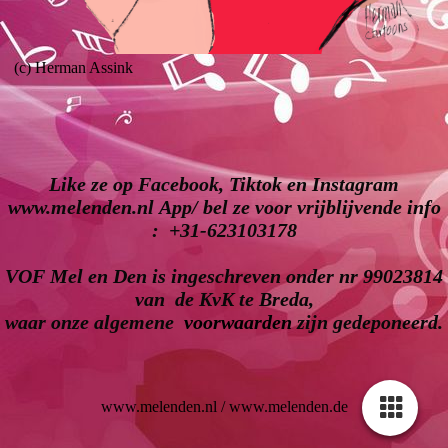
(c) Herman Assink
Like ze op Facebook, Tiktok en Instagram
www.melenden.nl App/ bel ze voor vrijblijvende info
: +31-623103178
VOF Mel en Den is ingeschreven onder nr 99023814
van de KvK te Breda,
waar onze algemene
voorwaarden
zijn gedeponeerd.
www.melenden.nl / www.melenden.de