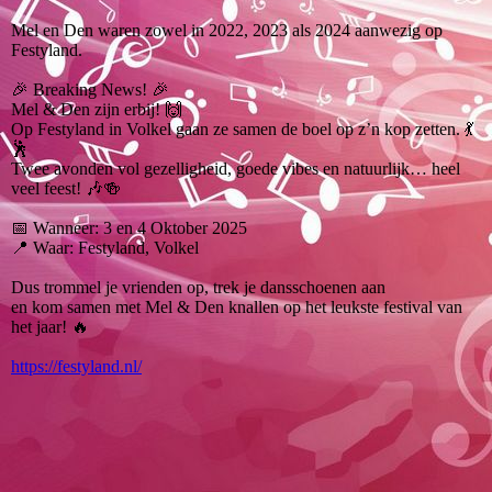
Mel en Den waren zowel in 2022, 2023 als 2024 aanwezig op
Festyland.
🎉 Breaking News! 🎉
Mel & Den zijn erbij! 🙌
Op Festyland in Volkel gaan ze samen de boel op z’n kop zetten. 💃
🕺
Twee avonden vol gezelligheid, goede vibes en natuurlijk… heel
veel feest! 🎶🍻
📅 Wanneer: 3 en 4 Oktober 2025
📍 Waar: Festyland, Volkel
Dus trommel je vrienden op, trek je dansschoenen aan
en kom samen met Mel & Den knallen op het leukste festival van
het jaar! 🔥
https://festyland.nl/