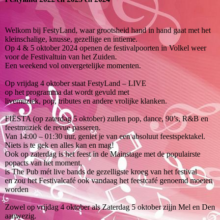
Welkom bij FestyLand, waar grootsheid hand in hand gaat met het
kleinschalige, knusse, gezellige en intieme.
Op 4 & 5 oktober 2024 openen de festivalpoorten in Volkel weer
voor de Festivaltuin van het Zuiden.
Een weekend vol onvergetelijke momenten.
Op vrijdag 4 oktober staat FestyLand – LIVE
op het programma dat wordt gevuld met
livemuziek, pop, tributes en andere vrolijke klanken.
FIËSTA (op zaterdag 5 oktober) zullen pop, dance, 90’s, R&B en
feestmuziek de revue passeren.
Van 14:00 – 01:30 uur, geniet je van een absoluut feestspektakel.
Niets is te gek en alles kan en mag!
Ook op zaterdag is het feest in de Mainstage met de populairste
popacts van het moment,
is The Pub mét live bands de gezelligste kroeg van het festival
en zou het Festivalcafé ook vandaag het feestcafé genoemd moeten
worden
Zowel op vrijdag 4 oktober als Zaterdag 5 oktober zijjn Mel en Den
aanwezig.