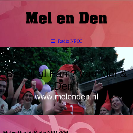
Radio NPO3
Ben jij al Fan ? van Mel &
Den !
www.melenden.nl
Mel en Den bij Radio NPO 3FM.