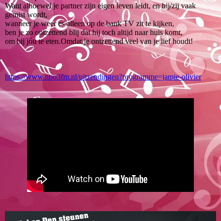
Want alhoewel je partner zijn eigen leven leidt, en hij/zij vaak
gemist wordt,
wanneer je weer es alleen op de bank TV zit te kijken,
ben je zo ontzettend blij dat hij toch altijd naar huis komt,
om bij jóu te eten.Omdat je ontzettend veel van je lief houdt!
https://www.npo3fm.nl/uitzendingen?programme=jamie-olivier