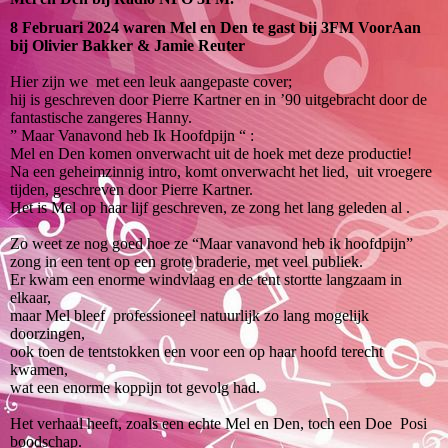
8 Februari 2024 waren Mel en Den te gast bij 3FM VoorAan
bij Olivier Bakker & Jamie Reuter
Hier zijn we met een leuk aangepaste cover;
hij is geschreven door Pierre Kartner en in ’90 uitgebracht door de
fantastische zangeres Hanny.
” Maar Vanavond heb Ik Hoofdpijn “ :
Mel en Den komen onverwacht uit de hoek met deze productie!
Na een geheimzinnig intro, komt onverwacht het lied, uit vroegere
tijden, geschreven door Pierre Kartner.
Het is Mel op haar lijf geschreven, ze zong het lang geleden al .
Zo weet ze nog goed hoe ze “Maar vanavond heb ik hoofdpijn”
zong in een tent op een grote braderie, met veel publiek.
Er kwam een enorme windvlaag en de tent stortte langzaam in
elkaar,
maar Mel bleef professioneel natuurlijk zo lang mogelijk
doorzingen,
ook toen de tentstokken een voor een op haar hoofd terecht
kwamen,
wat een enorme koppijn tot gevolg had.
Het verhaal heeft, zoals een echte Mel en Den, toch een Doe Posi
boodschap.