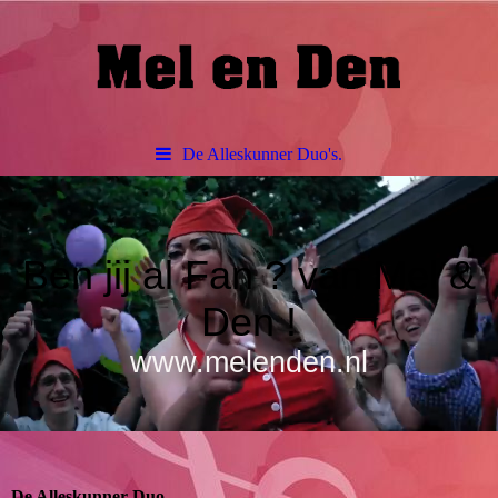
De Alleskunner Duo's.
Ben jij al Fan ? van Mel &
Den !
www.melenden.nl
De Alleskunner Duo