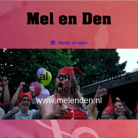
Media en more
Ben jij al Fan ? van Mel &
Den !
www.melenden.nl