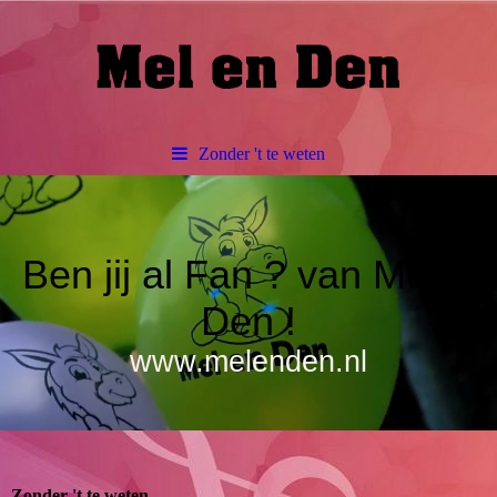
Zonder 't te weten
Ben jij al Fan ? van Mel &
Den !
www.melenden.nl
Zonder 't te weten.