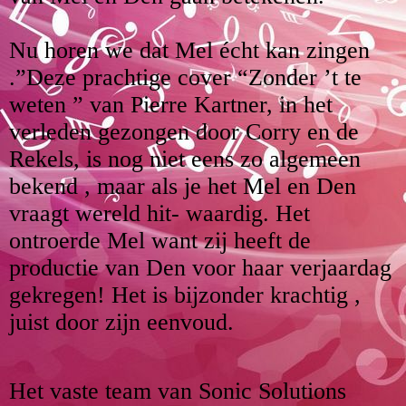
Nu horen we dat Mel écht kan zingen
.”Deze prachtige cover “Zonder ’t te
weten ” van Pierre Kartner, in het
verleden gezongen door Corry en de
Rekels, is nog niet eens zo algemeen
bekend , maar als je het Mel en Den
vraagt wereld hit- waardig. Het
ontroerde Mel want zij heeft de
productie van Den voor haar verjaardag
gekregen! Het is bijzonder krachtig ,
juist door zijn eenvoud.
Het vaste team van Sonic Solutions