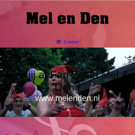
Contact
Ben jij al Fan ? van Mel &
Den !
www.melenden.nl