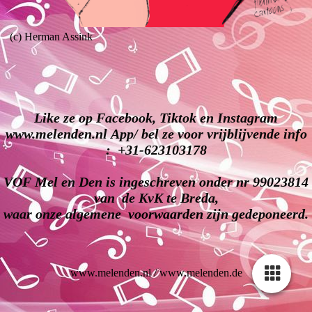
(c) Herman Assink
Like ze op Facebook, Tiktok en Instagram
www.melenden.nl App/ bel ze voor vrijblijvende info
: +31-623103178
VOF Mel en Den is ingeschreven onder nr 99023814
van de KvK te Breda,
waar onze algemene
voorwaarden
zijn gedeponeerd.
www.melenden.nl / www.melenden.de