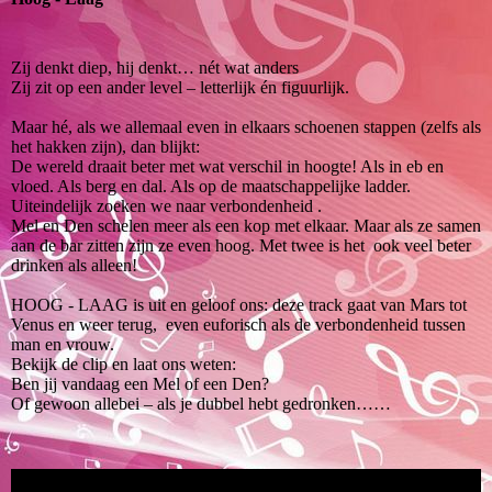
Zij denkt diep, hij denkt… nét wat anders
Zij zit op een ander level – letterlijk én figuurlijk.
Maar hé, als we allemaal even in elkaars schoenen stappen (zelfs als
het hakken zijn), dan blijkt:
De wereld draait beter met wat verschil in hoogte! Als in eb en
vloed. Als berg en dal. Als op de maatschappelijke ladder.
Uiteindelijk zoeken we naar verbondenheid .
Mel en Den schelen meer als een kop met elkaar. Maar als ze samen
aan de bar zitten zijn ze even hoog. Met twee is het ook veel beter
drinken als alleen!
HOOG - LAAG is uit en geloof ons: deze track gaat van Mars tot
Venus en weer terug, even euforisch als de verbondenheid tussen
man en vrouw.
Bekijk de clip en laat ons weten:
Ben jij vandaag een Mel of een Den?
Of gewoon allebei – als je dubbel hebt gedronken……