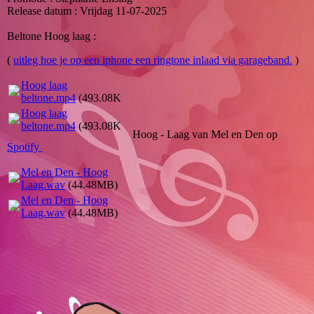
Release datum : Vrijdag 11-07-2025
Beltone Hoog laag :
(
uitleg hoe je op een iphone een ringtone inlaad via garageband.
)
Hoog laag
beltone.mp4
(493.08KB)
Hoog laag
beltone.mp4
(493.08KB)
Hoog - Laag van Mel en Den op
Spotify
Mel en Den - Hoog
Laag.wav
(44.48MB)
Mel en Den - Hoog
Laag.wav
(44.48MB)