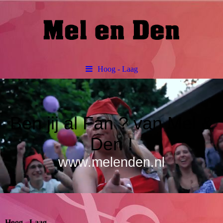
Hoog - Laag
Ben jij al Fan ? van Mel &
Den !
www.melenden.nl
Hoog - Laag