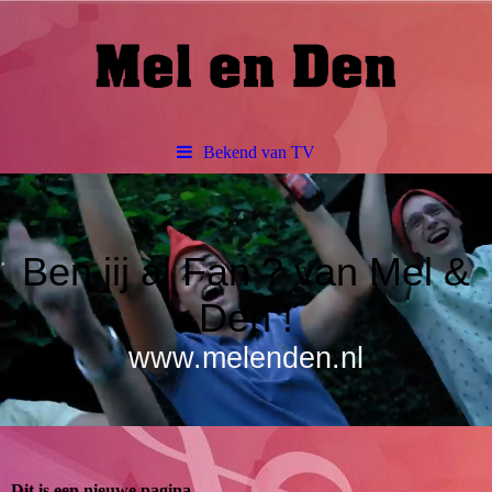
Bekend van TV
Ben jij al Fan ? van Mel &
Den !
www.melenden.nl
Dit is een nieuwe pagina.